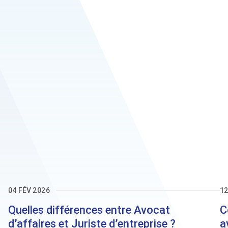
22 MAI 2026
La spécialisation des
avocats
04 FÉV 2026
12
LIRE PLUS
Quelles différences entre Avocat
C
d’affaires et Juriste d’entreprise ?
a