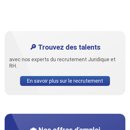
2025 !
b
15 JAN 2025
31
🔎 Trouvez des talents
avec nos experts du recrutement Juridique et
RH.
En savoir plus sur le recrutement
💼 Nos offres d'emploi