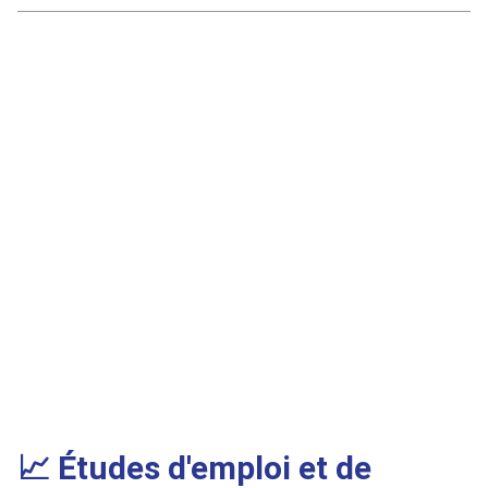
Décoder le langage non verbal en
C
entretien
p
📈 Études d'emploi et de