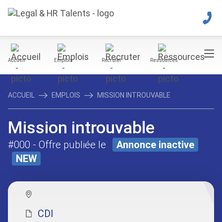
Accueil
Emplois
Recruter
Ressources
ACCUEIL
EMPLOIS
MISSION INTROUVABLE
Mission introuvable
#000
- Offre publiée le
Annonce inactive
NEW
CDI