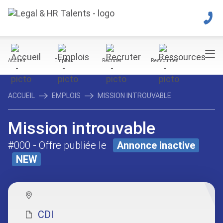
Accueil
Emplois
Recruter
Ressources
ACCUEIL
EMPLOIS
MISSION INTROUVABLE
Mission introuvable
#000
- Offre publiée le
Annonce inactive
NEW
CDI