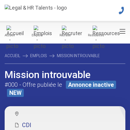
Accueil
Emplois
Recruter
Ressources
ACCUEIL
EMPLOIS
MISSION INTROUVABLE
Mission introuvable
#000
- Offre publiée le
Annonce inactive
NEW
CDI