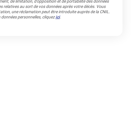
ment, de limitation, d’opposition et de portabilité des données
es relatives au sort de vos données après votre décès. Vous
ation, une réclamation peut être introduite auprès de la CNIL.
os données personnelles, cliquez
ici
.