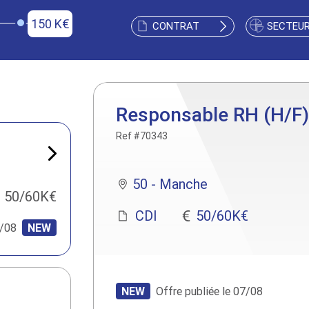
150 K€
CONTRAT
SECTEU
Responsable RH (H/F)
Ref #70343
50 - Manche
50/60K€
CDI
50/60K€
/08
NEW
NEW
Offre publiée le 07/08